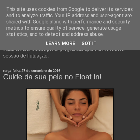
This site uses cookies from Google to deliver its services
and to analyze traffic. Your IP address and user-agent are
shared with Google along with performance and security
metrics to ensure quality of service, generate usage
statistics, and to detect and address abuse.
Float in - um conceito único de Spa. Visite o nosso Blog e
conheça todos os detalhes e informações sobre
LEARN MORE
GOT IT
tratamentos, massagens, programas spa e a inovadora
sessão de flutuação.
terça-feira, 27 de setembro de 2016
Cuide da sua pele no Float in!