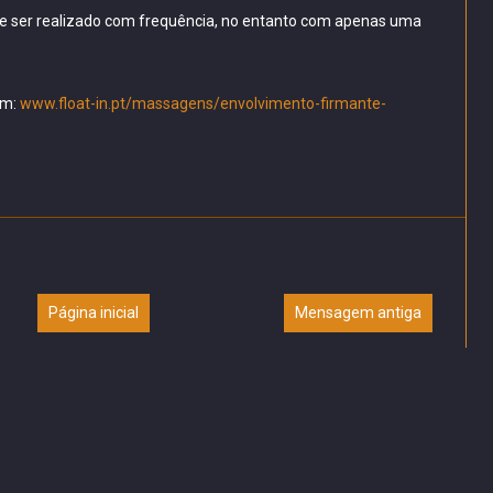
e ser realizado com frequência, no entanto com apenas uma
em:
www.float-in.pt/massagens/envolvimento-firmante-
Página inicial
Mensagem antiga