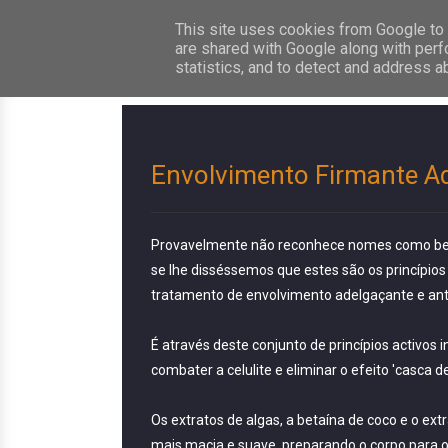
This site uses cookies from Google to d
are shared with Google along with perf
statistics, and to detect and address a
Envolvimento Firmante A
Provavelmente não reconhece nomes como betaín
se lhe disséssemos que estes são os princípios
tratamento de envolvimento adelgaçante e anti-
oogle+
Trip Advisor
Pinterest
Flickr
É através deste conjunto de princípios activos
combater a celulite e eliminar o efeito 'casca d
Os extratos de algas, a betaína de coco e o ex
mais macia e suave, preparando o corpo para 