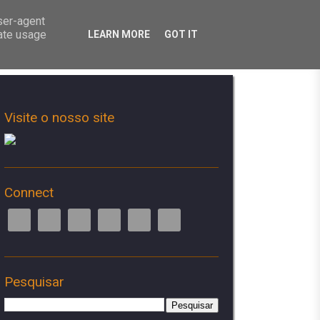
user-agent
rate usage
LEARN MORE
GOT IT
Visite o nosso site
Connect
Pesquisar