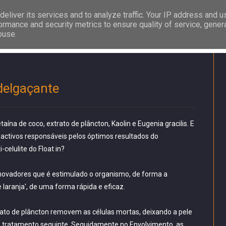
eliver its services and to analyze traffic. Your IP address and 
ormance and security metrics to ensure quality of service, gene
buse.
delgaçante
a de coco, extrato de plâncton, Kaolin e Eugenia gracilis. E
 activos responsáveis pelos óptimos resultados do
celulite do Float in?
 inovadores que é estimulado o organismo, de forma a
e laranja', de uma forma rápida e eficaz.
trato de plâncton removem as células mortas, deixando a pele
o tratamento seguinte. Seguidamente no Envolvimento, as