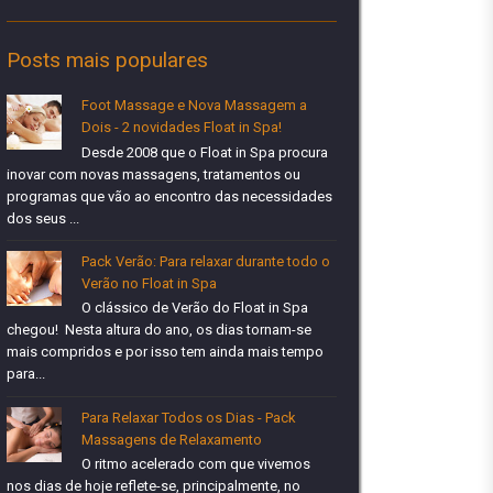
Posts mais populares
Foot Massage e Nova Massagem a
Dois - 2 novidades Float in Spa!
Desde 2008 que o Float in Spa procura
inovar com novas massagens, tratamentos ou
programas que vão ao encontro das necessidades
dos seus ...
Pack Verão: Para relaxar durante todo o
Verão no Float in Spa
O clássico de Verão do Float in Spa
chegou! Nesta altura do ano, os dias tornam-se
mais compridos e por isso tem ainda mais tempo
para...
Para Relaxar Todos os Dias - Pack
Massagens de Relaxamento
O ritmo acelerado com que vivemos
nos dias de hoje reflete-se, principalmente, no