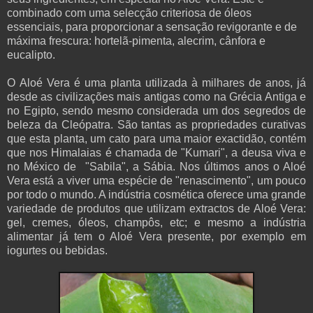
combinado com uma selecção criteriosa de óleos
essenciais, para proporcionar a sensação revigorante e de
máxima frescura: hortelã-pimenta, alecrim, cânfora e
eucalipto.
O
Aloé
Vera é uma planta utilizada à milhares de anos, já
desde as civilizações mais antigas como na Grécia Antiga e
no Egipto, sendo mesmo considerada um dos segredos de
beleza da Cleópatra. São tantas as propriedades curativas
que esta planta, um cato para uma maior exactidão, contém
que nos Himalaias é chamada de "Kumari", a deusa viva e
no México de "Sabila", a Sábia. Nos últimos anos o Aloé
Vera está a viver uma espécie de "renascimento", um pouco
por todo o mundo. A indústria cosmética oferece uma grande
variedade de produtos que utilizam extractos de Aloé Vera:
gel, cremes, óleos, champôs, etc; e mesmo a indústria
alimentar já tem o Aloé Vera presente, por exemplo em
iogurtes ou bebidas.