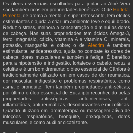
Os óleos essenciais escolhidos para juntar ao Aloé Vera
são também ricos em propriedades benéficas: O de
Hortelã-
Pimenta
, de aroma a mentol e super refrescante, tem efeitos
estimulantes e ajuda a criar um ambiente leve e equilibrado.
Reduz o stress, melhora a concentração e diminui as dores
de cabeça. Nas suas propriedades tem ácidos ômega-3,
ferro, magnésio, cálcio, vitamina A e vitamina C, minerais,
potássio, manganês e cobre; o de
Alecrim
é também
estimulante, antidepressivo, ajuda no combate às dores de
cabeça, dores musculares e também à fadiga. É benéfico
para a hipotensão e indigestão, fortalece o cabelo, reduz a
celulite e é um bom drenante; o óleo essencial de Cânfora é
tradicionalmente utilizado em em casos de dor reumática,
dor muscular, indigestão e problemas respiratórios, como
asma e bronquite. Tem também propriedades anti-séticas;
por último o óleo essencial de Eucalipto reconhecido pelas
propriedades antissépticas, anti-infeciosas, anti-
inflamatórias, anti-reumáticas, desodorizantes e mucolíticas.
Quando utilizado em aromaterapia ou massagem alívia de
infeções respiratórias, bronquite, enxaquecas, dores
musculares, e como auxiliar cicatrizante.