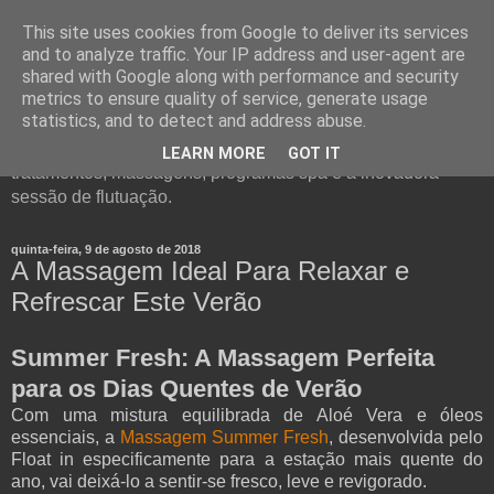
This site uses cookies from Google to deliver its services
and to analyze traffic. Your IP address and user-agent are
shared with Google along with performance and security
metrics to ensure quality of service, generate usage
statistics, and to detect and address abuse.
Float in - um conceito único de Spa. Visite o nosso Blog e
conheça todos os detalhes e informações sobre
LEARN MORE
GOT IT
tratamentos, massagens, programas spa e a inovadora
sessão de flutuação.
quinta-feira, 9 de agosto de 2018
A Massagem Ideal Para Relaxar e
Refrescar Este Verão
Summer Fresh: A Massagem Perfeita
para os Dias Quentes de Verão
Com uma mistura equilibrada de Aloé Vera e óleos
essenciais, a
Massagem Summer Fresh
, desenvolvida pelo
Float in especificamente para a estação mais quente do
ano, vai deixá-lo a sentir-se fresco, leve e revigorado.