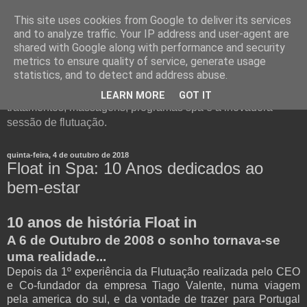
This site uses cookies from Google to deliver its services
and to analyze traffic. Your IP address and user-agent are
shared with Google along with performance and security
metrics to ensure quality of service, generate usage
statistics, and to detect and address abuse.
Float in - um conceito único de Spa. Visite o nosso Blog e
conheça todos os detalhes e informações sobre
LEARN MORE
GOT IT
tratamentos, massagens, programas spa e a inovadora
sessão de flutuação.
quinta-feira, 4 de outubro de 2018
Float in Spa: 10 Anos dedicados ao
bem-estar
10 anos de história Float in
A 6 de Outubro de 2008 o sonho tornava-se
uma realidade...
Depois da 1º experiência da Flutuação realizada pelo CEO
e Co-fundador da empresa Tiago Valente, numa viagem
pela america do sul, e da vontade de trazer para Portugal