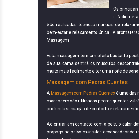
Os principai
e fadiga e a
São realizadas técnicas manuais de relaxa
bem-estar e relaxamento única. A aromaterapi
Massagem.
Esta massagem tem um efeito bastante positiv
da sua cama sentirá os músculos descontraíd
muito mais facilmente e ter uma noite de sono 
Massagem com Pedras Quentes
A
Massagem com Pedras Quentes
é uma das m
massagem são utilizadas pedras quentes vulcâ
profunda sensação de conforto e relaxamento
Ao entrar em contacto com a pele, o calor da
propaga-se pelos músculos desencadeando r