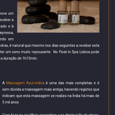
omove um
receber a
xado e à
epressa,
endo em
dras, é natural que mesmo nos dias seguintes a receber esta
ter um sono muito repousante. No Float in Spa Lisboa pode
 a duração de 1h15min.
A
Massagem Ayurvédica
é uma das mais completas e é
sem dúvida a massagem mais antiga, havendo registos que
indicam que esta massagem se realiza na Índia há mais de
5 mil anos.