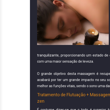
tranquilizante, proporcionando um estado de 
com uma maior sensação de leveza.
O grande objetivo desta massagem é recupera
acabará por ter um grande impacto no seu son
melhor as funções vitais, sendo o sono uma da
Tratamento de Flutuação + Massagem:
zen
É costume dizer-se que o todo é superior 