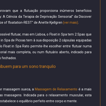
provam que a flutuação proporciona inúmeros benefícios
: A Ciência da Terapia de Deprivação Sensorial" da Discover
e of floatation-REST" de Anette Kjellgren
(ver mais)
.
ssível flutuar, mas em Lisboa, o Float in Spa tem 2 Spas que
t in Spa de Picoas tem à sua disposição 2 cápsulas equipadas
 Float in Spa Rato permite-lhe escolher entre flutuar numa
rial mais completa, ou num flutuário aberto, indicado para
s fechados.
ibuem para um sono tranquilo
or massagem sueca, a
Massagem de Relaxamento
é a mais
das massagens. Indicada para o relaxamento muscular, esta
tabelece o equilíbrio perfeito entre corpo e mente.