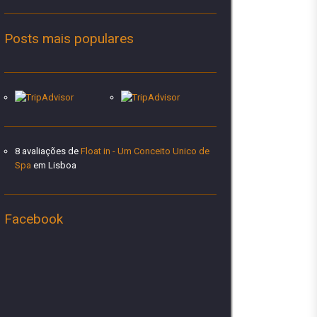
Posts mais populares
8 avaliações de
Float in - Um Conceito Unico de
Spa
em Lisboa
Facebook