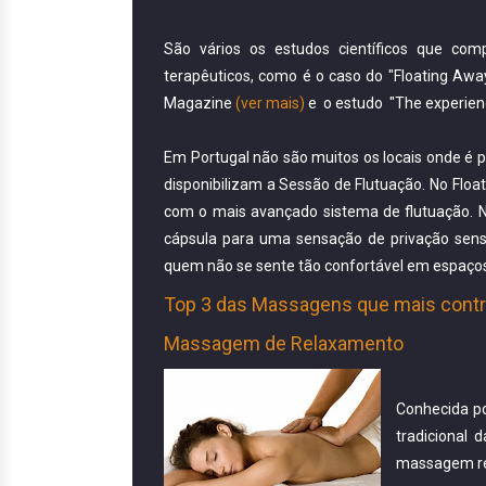
São vários os estudos científicos que com
terapêuticos, como é o caso do "Floating Away
Magazine
(ver mais)
e o estudo "The experienc
Em Portugal não são muitos os locais onde é po
disponibilizam a Sessão de Flutuação. No Floa
com o mais avançado sistema de flutuação. No
cápsula para uma sensação de privação senso
quem não se sente tão confortável em espaço
Top 3 das Massagens que mais contr
Massagem de Relaxamento
Conhecida p
tradicional 
massagem res