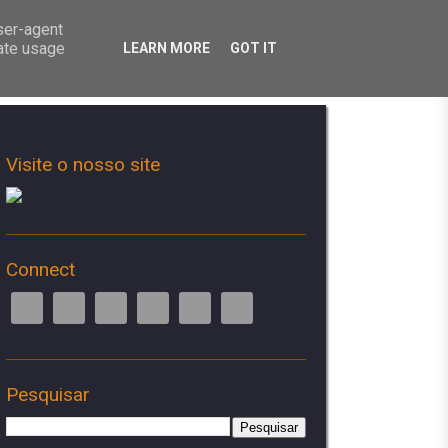
user-agent
rate usage
LEARN MORE
GOT IT
Visite o nosso site
Connect
Pesquisar