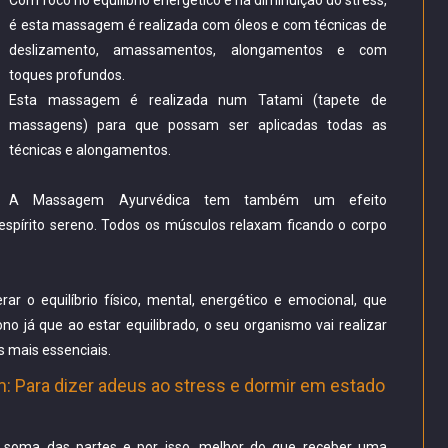
Com foco no equilíbrio energético e na diminuição do stress,
é esta massagem é realizada com óleos e com técnicas de
deslizamento, amassamentos, alongamentos e com
toques profundos.
Esta massagem é realizada num Tatami (tapete de
massagens) para que possam ser aplicadas todas as
técnicas e alongamentos.
A Massagem Ayurvédica tem também um efeito
espírito sereno. Todos os músculos relaxam ficando o corpo
r o equilíbrio físico, mental, energético e emocional, que
o já que ao estar equilibrado, o seu organismo vai realizar
s mais essenciais.
 Para dizer adeus ao stress e dormir em estado
à soma das partes e por isso, melhor do que receber uma