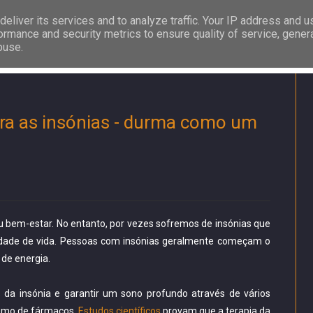
eliver its services and to analyze traffic. Your IP address and 
ormance and security metrics to ensure quality of service, gene
buse.
ra as insónias - durma como um
u bem-estar. No entanto, por vezes sofremos de insónias que
idade de vida. Pessoas com insónias geralmente começam o
de energia.
 da insónia e garantir um sono profundo através de vários
sumo de fármacos.
Estudos científicos
provam que a terapia da