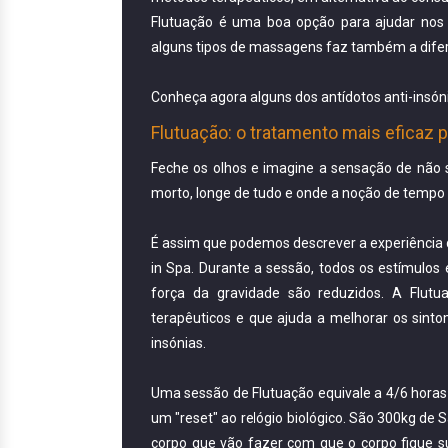
Flutuação é uma boa opção para ajudar nos 
alguns tipos de massagens faz também a difer
Conheça agora alguns dos antídotos anti-insóni
Flutuação: o tratamento mais eficaz 
Feche os olhos e imagine a sensação de não s
morto, longe de tudo e onde a noção de tempo
É assim que podemos descrever a experiência
in Spa. Durante a sessão, todos os estímulos 
força da gravidade são reduzidos. A Flutu
terapêuticos e que ajuda a melhorar os sinto
insónias.
Uma sessão de Flutuação equivale a 4/6 horas 
um "reset" ao relógio biológico. São 300kg de 
corpo que vão fazer com que o corpo fique 