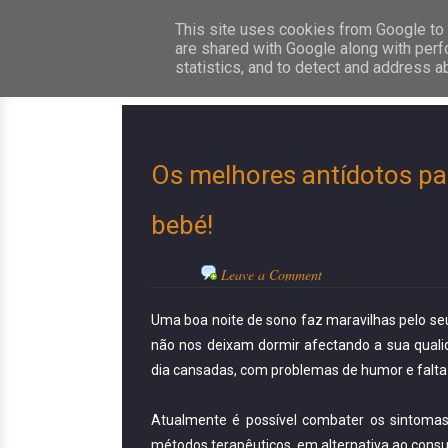
This site uses cookies from Google to d
are shared with Google along with perf
statistics, and to detect and address a
Os melhores antídotos pa
bebé!
Leave a Comment
oogle+
Trip Advisor
Pinterest
Flickr
Uma boa noite de sono faz maravilhas pelo se
não nos deixam dormir afectando a sua qual
dia cansadas, com problemas de humor e falta 
Atualmente é possível combater os sintomas
métodos terapêuticos, em alternativa ao con